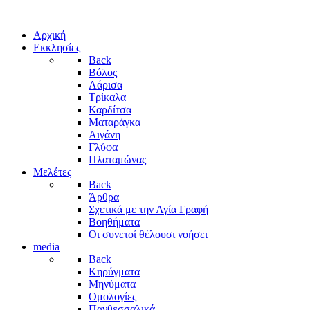
Αρχική
Εκκλησίες
Back
Βόλος
Λάρισα
Τρίκαλα
Καρδίτσα
Ματαράγκα
Αιγάνη
Γλύφα
Πλαταμώνας
Μελέτες
Back
Άρθρα
Σχετικά με την Αγία Γραφή
Βοηθήματα
Οι συνετοί θέλουσι νοήσει
media
Back
Κηρύγματα
Μηνύματα
Ομολογίες
Πανθεσσαλικά