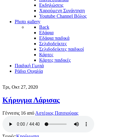
Εκδηλώσεις
Χαρούμενη Συνάντηση
Youtube Channel Βόλος
Photo gallery
Back
Εδάφια
Εδάφια παιδικά
Σελιδοδείκτες
Σελιδοδείκτες παιδικοί
Κάρτες
Κάρτες παιδικές
Παιδική Γωνιά
Ράδιο Οιχαλία
Τρι, Οκτ 27, 2020
Κήρυγμα Λάρισας
Γέννεσις 16 από
Αστέριος Πατσιούρας
Σειρές:
Κηρύγματα