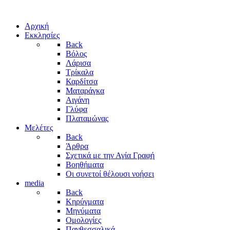
Αρχική
Εκκλησίες
Back
Βόλος
Λάρισα
Τρίκαλα
Καρδίτσα
Ματαράγκα
Αιγάνη
Γλύφα
Πλαταμώνας
Μελέτες
Back
Άρθρα
Σχετικά με την Αγία Γραφή
Βοηθήματα
Οι συνετοί θέλουσι νοήσει
media
Back
Κηρύγματα
Μηνύματα
Ομολογίες
Πανθεσσαλικά