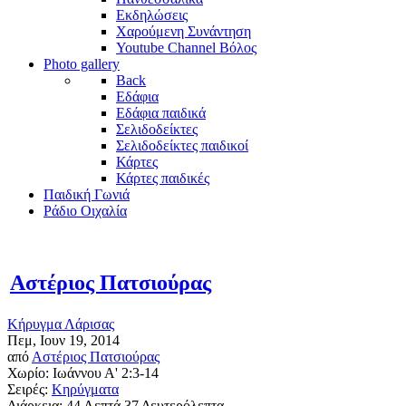
Εκδηλώσεις
Χαρούμενη Συνάντηση
Youtube Channel Βόλος
Photo gallery
Back
Εδάφια
Εδάφια παιδικά
Σελιδοδείκτες
Σελιδοδείκτες παιδικοί
Κάρτες
Κάρτες παιδικές
Παιδική Γωνιά
Ράδιο Οιχαλία
Αστέριος Πατσιούρας
Κήρυγμα Λάρισας
Πεμ, Ιουν 19, 2014
από
Αστέριος Πατσιούρας
Χωρίο:
Ιωάννου Α' 2:3-14
Σειρές:
Κηρύγματα
Διάρκεια:
44 Λεπτά 37 Δευτερόλεπτα