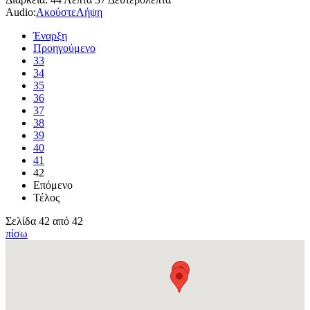
Audio:
Ακούστε
Λήψη
Έναρξη
Προηγούμενο
33
34
35
36
37
38
39
40
41
42
Επόμενο
Τέλος
Σελίδα 42 από 42
πίσω