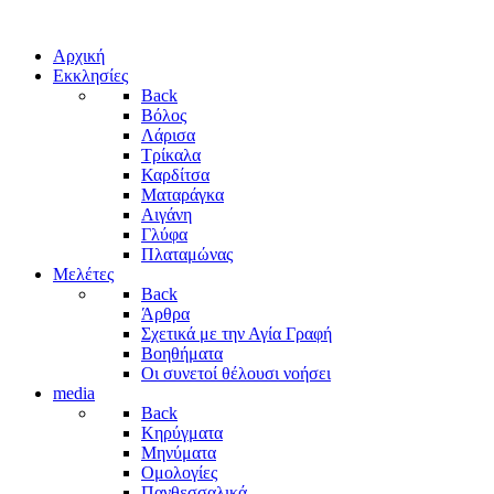
Αρχική
Εκκλησίες
Back
Βόλος
Λάρισα
Τρίκαλα
Καρδίτσα
Ματαράγκα
Αιγάνη
Γλύφα
Πλαταμώνας
Μελέτες
Back
Άρθρα
Σχετικά με την Αγία Γραφή
Βοηθήματα
Οι συνετοί θέλουσι νοήσει
media
Back
Κηρύγματα
Μηνύματα
Ομολογίες
Πανθεσσαλικά