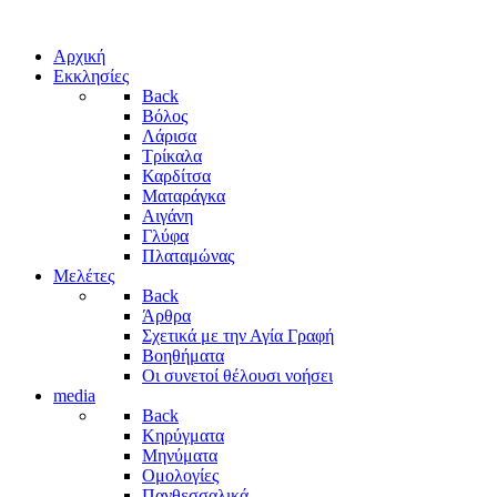
Αρχική
Εκκλησίες
Back
Βόλος
Λάρισα
Τρίκαλα
Καρδίτσα
Ματαράγκα
Αιγάνη
Γλύφα
Πλαταμώνας
Μελέτες
Back
Άρθρα
Σχετικά με την Αγία Γραφή
Βοηθήματα
Οι συνετοί θέλουσι νοήσει
media
Back
Κηρύγματα
Μηνύματα
Ομολογίες
Πανθεσσαλικά