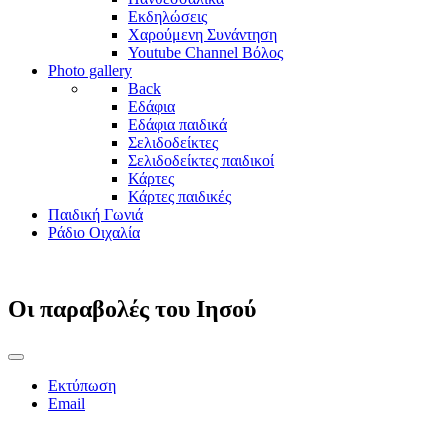
Εκδηλώσεις
Χαρούμενη Συνάντηση
Youtube Channel Βόλος
Photo gallery
Back
Εδάφια
Εδάφια παιδικά
Σελιδοδείκτες
Σελιδοδείκτες παιδικοί
Κάρτες
Κάρτες παιδικές
Παιδική Γωνιά
Ράδιο Οιχαλία
Οι παραβολές του Ιησού
Εκτύπωση
Email