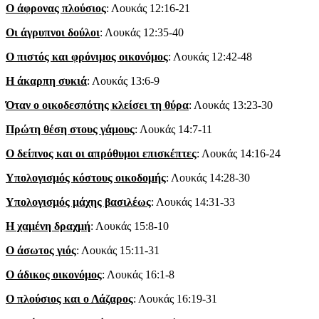
Ο άφρονας πλούσιος
: Λουκάς 12:16-21
Οι άγρυπνοι δούλοι
: Λουκάς 12:35-40
Ο πιστός και φρόνιμος οικονόμος
: Λουκάς 12:42-48
Η άκαρπη συκιά
: Λουκάς 13:6-9
Όταν ο οικοδεσπότης κλείσει τη θύρα
: Λουκάς 13:23-30
Πρώτη θέση στους γάμους
: Λουκάς 14:7-11
Ο δείπνος και οι απρόθυμοι επισκέπτες
: Λουκάς 14:16-24
Υπολογισμός κόστους οικοδομής
: Λουκάς 14:28-30
Υπολογισμός μάχης βασιλέως
: Λουκάς 14:31-33
Η χαμένη δραχμή
: Λουκάς 15:8-10
Ο άσωτος γιός
: Λουκάς 15:11-31
Ο άδικος οικονόμος
: Λουκάς 16:1-8
Ο πλούσιος και ο Λάζαρος
: Λουκάς 16:19-31