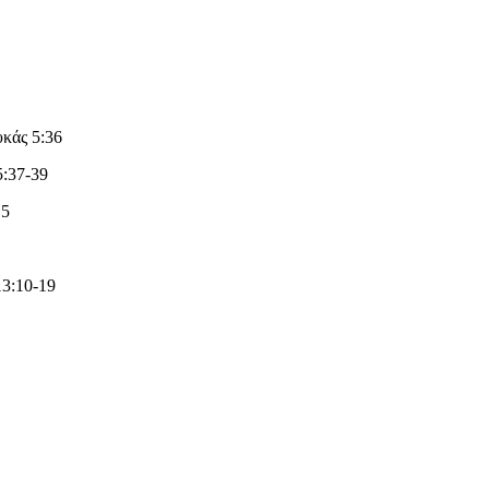
υκάς 5:36
5:37-39
15
13:10-19