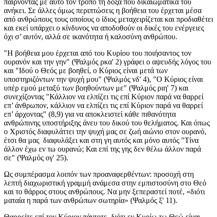
παίρνοντας με αυτό τον τρόπο τη δόξα που δικαιωματικά του
ανήκει. Σε άλλες όμως περιπτώσεις η βοήθεια του έρχεται μέσα
από ανθρώπους τους οποίους ο ίδιος μεταχειρίζεται και προδιαθέτει
και εκεί υπάρχει ο κίνδυνος να αποδοθούν οι δικές του ενέργειες
όχι σ’ αυτόν, αλλά σε ικανότητα ή καλοσύνη ανθρώπου.
"Η βοήθεια μου έρχεται από του Κυρίου του ποιήσαντος τον
ουρανόν και την γην" (Ψαλμός ρκα' 2) γράφει ο αψευδής λόγος του
και "Ιδού ο Θεός με βοηθεί, ο Κύριος είναι μετά των
υποστηριζόντων την ψυχή μου" (Ψαλμός νδ' 4), "Ο Κύριος είναι
υπέρ εμού μεταξύ των βοηθούντων με" (Ψαλμός ριη' 7) και
συνεχίζοντας "Κάλλιον να ελπίζει τις επί Κύριον παρά να θαρρεί
επ’ άνθρωπον, κάλλιον να ελπίζει τις επί Κύριον παρά να θαρρεί
επ’ άρχοντας" (8,9) για να αποκλειστεί κάθε πιθανότητα
ανθρώπινης υποστήριξης άνευ του δικού του θελήματος. Και όπως
ο Χριστός διαφυλάττει την ψυχή μας σε ζωή αιώνιο στον ουρανό,
έτσι θα μας διαφυλάξει και στη γη αυτός και μόνο αυτός "Τίνα
άλλον έχω εν τω ουρανώ; Και επί της γης δεν θέλω άλλον παρά
σε" (Ψαλμός ογ' 25).
Ως συμπέρασμα λοιπόν των προαναφερθέντων: προσοχή στη
λεπτή διαχωριστική γραμμή ανάμεσα στην εμπιστοσύνη στο Θεό
και το θάρρος στους ανθρώπους. Να μην ξεπεραστεί ποτέ, «διότι
ματαία η παρά των ανθρώπων σωτηρία» (Ψαλμός ξ' 11).
Θαρρείτε επί τον Κύριον πάντοτε, διότι εν Κυρίω τω Θεώ είναι