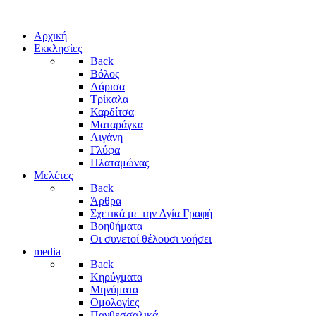
Αρχική
Εκκλησίες
Back
Βόλος
Λάρισα
Τρίκαλα
Καρδίτσα
Ματαράγκα
Αιγάνη
Γλύφα
Πλαταμώνας
Μελέτες
Back
Άρθρα
Σχετικά με την Αγία Γραφή
Βοηθήματα
Οι συνετοί θέλουσι νοήσει
media
Back
Κηρύγματα
Μηνύματα
Ομολογίες
Πανθεσσαλικά