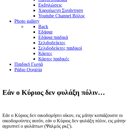
Εκδηλώσεις
Χαρούμενη Συνάντηση
Youtube Channel Βόλος
Photo gallery
Back
Εδάφια
Εδάφια παιδικά
Σελιδοδείκτες
Σελιδοδείκτες παιδικοί
Κάρτες
Κάρτες παιδικές
Παιδική Γωνιά
Ράδιο Οιχαλία
Εάν ο Κύριος δεν φυλάξη πόλιν…
Εάν ο Κύριος δεν οικοδομήσει οίκον, εις μάτην κοπιάζουσιν οι
οικοδομούντες αυτόν, εάν ο Κύριος δεν φυλάξη πόλιν, εις μάτην
αγρυπνεί ο φυλάττων (Ψαλμός ρκζ').