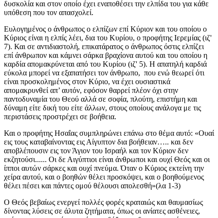
δυσκολία και στον οποίο έχει εναποθέσει την ελπίδα του για κάθε
υπόθεση που τον απασχολεί.
Ευλογημένος ο άνθρωπος ο ελπίζων επί Κύριον και του οποίου ο
Κύριος είναι η ελπίς λέει, δια του Κυρίου, ο προφήτης Ιερεμίας (ιζ'
7). Και σε αντιδιαστολή, επικατάρατος ο άνθρωπος όστις ελπίζει
επί άνθρωπον και κάμνει σάρκα βραχίονα αυτού και του οποίου η
καρδία απομακρύνεται από του Κυρίου (ιζ' 5). Η απατηλή καρδιά
εύκολα μπορεί να εξαπατήσει τον άνθρωπο, που ενώ θεωρεί ότι
είναι προσκολημένος στον Κύριο, να έχει
o
υσιαστικά
απομακρυνθεί απ’ αυτόν, εφόσον θαρρεί πλέον όχι στην
παντοδυναμία του Θεού αλλά σε σοφία, πλούτη, επιστήμη και
δύναμη είτε δική του είτε άλλων, στους οποίους ανάλογα με τις
περιστάσεις προστρέχει σε βοήθεια.
Και ο προφήτης Ησαΐας συμπληρώνει επάνω στο θέμα αυτό: «Ουαί
εις τους καταβαίνοντας εις Αίγυπτον δια βοήθειαν….. και δεν
αποβλέπουσιν εις τον Άγιον του Ισραήλ και τον Κύριον δεν
εκζητούσι...... Οι δε Αιγύπτιοι είναι άνθρωποι και ουχί Θεός και οι
ίπποι αυτών σάρκες και ουχί πνεύμα. Όταν ο Κύριος εκτείνη την
χείρα αυτού, και ο βοηθών θέλει προσκόψει, και ο βοηθούμενος
θέλει πέσει και πάντες ομού θέλουσι απολεσθή»(λα 1-3)
Ο Θεός βεβαίως ενεργεί πολλές φορές κραταιώς και θαυμασίως
δίνοντας λύσεις σε άλυτα ζητήματα, όπως οι ανίατες ασθένειες,