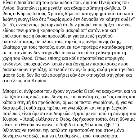
Είναι η διαπίστωση του ψαλμωδού που, δια του Πνεύματος του
Αγίου, διατυπώνει μια μεγάλη και αδιαμφισβήτητη αλήθεια. Ο
ίδιος ο Κύριος Ιησούς Χριστός δήλωσε κατηγορηματικά στο κατά
Ιωάννη ευαγγέλιο ότι: "
x
ωρίς εμού δεν δύνασθε να κάμητε ουδέν"
(ιε' 5), εννοώντας πρωταρχικά ότι δεν μπορεί να υπάρξει κανενός
είδους πνευματική καρποφορία μακριά απ’ αυτόν, και κατ’
επέκταση πως η όποια προσπάθεια για επίτευξη αγαθού
αποτελέσματος, σε όλους τους τομείς της ανθρώπινης ζωής,
ιδιαίτερα για τους πιστούς, είναι εκ των προτέρων καταδικασμένη
σε αποτυχία αν δεν στηριχθεί αποκλειστικά στη δύναμη και τη
χάρη του Θεού. Όπως επίσης και κάθε προσπάθεια αποφυγής
κινδύνων, επερχομένων κακών και άσχημων καταστάσεων που
διασαλεύουν την τάξη, απειλούν την υγεία μας, ακόμη και την ίδια
μας τη ζωή, δεν θα τελεσφορήσει εάν δεν στηριχθεί στη χάρη και
στο έλεος του Κυρίου.
Μπορεί οι άνθρωποι που έχουν αγνωσία Θεού να καυχώνται και να
ελπίζουν στις δικές τους δυνάμεις και ικανότητες, απ’ τις οποίες και
κάποια στιγμή θα προδοθούν, όμως οι πιστοί γνωρίζουν, ή, για να
διατυπωθεί ορθότερα, πρέπει να γνωρίζουν και να μην ξεχνούν
ποτέ πως είναι άμεσα και διαρκώς εξαρτώμενοι από τη δύναμη του
Κυρίου. « Άπαξ ελάλησεν ο Θεός, δις ήκουσα τούτο, ότι η δύναμις
είναι του Θεού» αναφωνεί ο Δαβίδ στους Ψαλμούς (ξβ' 11)
θέλοντας να τονίσει την απόλυτη εμπιστοσύνη του στον μόνο
δυνάμενο να σώζει και να ελευθερώνει από οποιαδήποτε