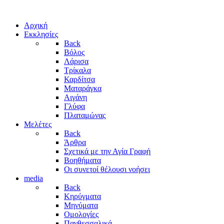
Αρχική
Εκκλησίες
Back
Βόλος
Λάρισα
Τρίκαλα
Καρδίτσα
Ματαράγκα
Αιγάνη
Γλύφα
Πλαταμώνας
Μελέτες
Back
Άρθρα
Σχετικά με την Αγία Γραφή
Βοηθήματα
Οι συνετοί θέλουσι νοήσει
media
Back
Κηρύγματα
Μηνύματα
Ομολογίες
Πανθεσσαλικά