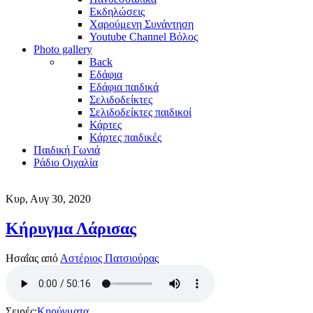
Εκδηλώσεις
Χαρούμενη Συνάντηση
Youtube Channel Βόλος
Photo gallery
Back
Εδάφια
Εδάφια παιδικά
Σελιδοδείκτες
Σελιδοδείκτες παιδικοί
Κάρτες
Κάρτες παιδικές
Παιδική Γωνιά
Ράδιο Οιχαλία
Κυρ, Αυγ 30, 2020
Κήρυγμα Λάρισας
Ησαΐας από
Αστέριος Πατσιούρας
Σειρές:
Κηρύγματα