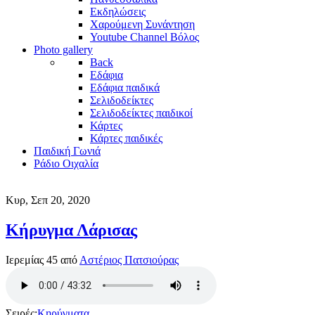
Εκδηλώσεις
Χαρούμενη Συνάντηση
Youtube Channel Βόλος
Photo gallery
Back
Εδάφια
Εδάφια παιδικά
Σελιδοδείκτες
Σελιδοδείκτες παιδικοί
Κάρτες
Κάρτες παιδικές
Παιδική Γωνιά
Ράδιο Οιχαλία
Κυρ, Σεπ 20, 2020
Κήρυγμα Λάρισας
Ιερεμίας 45 από
Αστέριος Πατσιούρας
Σειρές:
Κηρύγματα