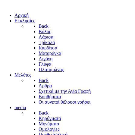
Αρχική
Εκκλησίες
Back
Βόλος
Λάρισα
Τρίκαλα
Καρδίτσα
Ματαράγκα
Αιγάνη
Γλύφα
Πλαταμώνας
Μελέτες
Back
Άρθρα
Σχετικά με την Αγία Γραφή
Βοηθήματα
Οι συνετοί θέλουσι νοήσει
media
Back
Κηρύγματα
Μηνύματα
Ομολογίες
Πανθεσσαλικά