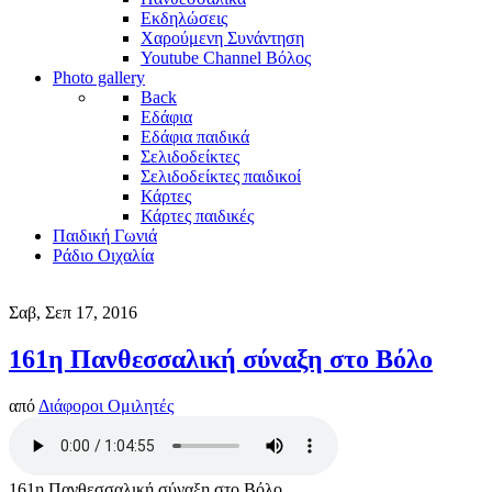
Εκδηλώσεις
Χαρούμενη Συνάντηση
Youtube Channel Βόλος
Photo gallery
Back
Εδάφια
Εδάφια παιδικά
Σελιδοδείκτες
Σελιδοδείκτες παιδικοί
Κάρτες
Κάρτες παιδικές
Παιδική Γωνιά
Ράδιο Οιχαλία
Σαβ, Σεπ 17, 2016
161η Πανθεσσαλική σύναξη στο Βόλο
από
Διάφοροι Ομιλητές
161η Πανθεσσαλική σύναξη στο Βόλο