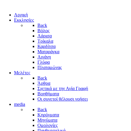
Αρχική
Εκκλησίες
Back
Βόλος
Λάρισα
Τρίκαλα
Καρδίτσα
Ματαράγκα
Αιγάνη
Γλύφα
Πλαταμώνας
Μελέτες
Back
Άρθρα
Σχετικά με την Αγία Γραφή
Βοηθήματα
Οι συνετοί θέλουσι νοήσει
media
Back
Κηρύγματα
Μηνύματα
Ομολογίες
Πανθεσσαλικά