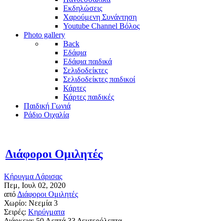
Εκδηλώσεις
Χαρούμενη Συνάντηση
Youtube Channel Βόλος
Photo gallery
Back
Εδάφια
Εδάφια παιδικά
Σελιδοδείκτες
Σελιδοδείκτες παιδικοί
Κάρτες
Κάρτες παιδικές
Παιδική Γωνιά
Ράδιο Οιχαλία
Διάφοροι Ομιλητές
Κήρυγμα Λάρισας
Πεμ, Ιουλ 02, 2020
από
Διάφοροι Ομιλητές
Χωρίο:
Νεεμία 3
Σειρές:
Κηρύγματα
Διάρκεια:
50 Λεπτά 33 Δευτερόλεπτα