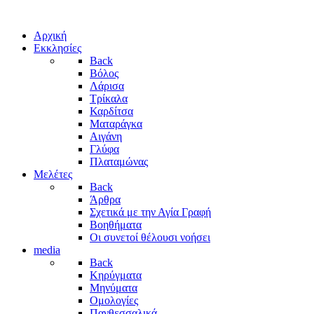
Αρχική
Εκκλησίες
Back
Βόλος
Λάρισα
Τρίκαλα
Καρδίτσα
Ματαράγκα
Αιγάνη
Γλύφα
Πλαταμώνας
Μελέτες
Back
Άρθρα
Σχετικά με την Αγία Γραφή
Βοηθήματα
Οι συνετοί θέλουσι νοήσει
media
Back
Κηρύγματα
Μηνύματα
Ομολογίες
Πανθεσσαλικά