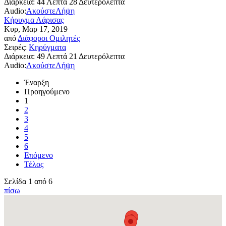
Διάρκεια:
44 Λεπτά 28 Δευτερόλεπτα
Audio:
Ακούστε
Λήψη
Κήρυγμα Λάρισας
Κυρ, Μαρ 17, 2019
από
Διάφοροι Ομιλητές
Σειρές:
Κηρύγματα
Διάρκεια:
49 Λεπτά 21 Δευτερόλεπτα
Audio:
Ακούστε
Λήψη
Έναρξη
Προηγούμενο
1
2
3
4
5
6
Επόμενο
Τέλος
Σελίδα 1 από 6
πίσω