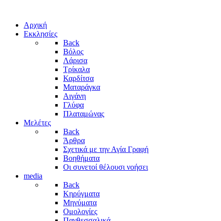
Αρχική
Εκκλησίες
Back
Βόλος
Λάρισα
Τρίκαλα
Καρδίτσα
Ματαράγκα
Αιγάνη
Γλύφα
Πλαταμώνας
Μελέτες
Back
Άρθρα
Σχετικά με την Αγία Γραφή
Βοηθήματα
Οι συνετοί θέλουσι νοήσει
media
Back
Κηρύγματα
Μηνύματα
Ομολογίες
Πανθεσσαλικά