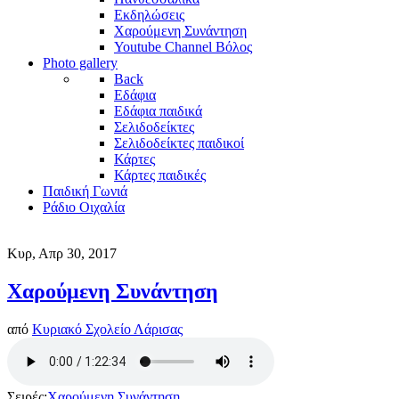
Εκδηλώσεις
Χαρούμενη Συνάντηση
Youtube Channel Βόλος
Photo gallery
Back
Εδάφια
Εδάφια παιδικά
Σελιδοδείκτες
Σελιδοδείκτες παιδικοί
Κάρτες
Κάρτες παιδικές
Παιδική Γωνιά
Ράδιο Οιχαλία
Κυρ, Απρ 30, 2017
Χαρούμενη Συνάντηση
από
Κυριακό Σχολείο Λάρισας
Σειρές:
Χαρούμενη Συνάντηση