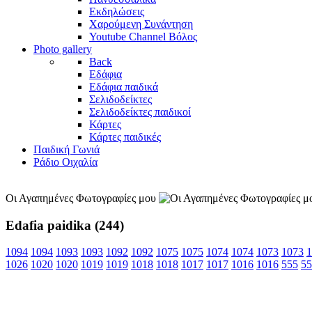
Εκδηλώσεις
Χαρούμενη Συνάντηση
Youtube Channel Βόλος
Photo gallery
Back
Εδάφια
Εδάφια παιδικά
Σελιδοδείκτες
Σελιδοδείκτες παιδικοί
Κάρτες
Κάρτες παιδικές
Παιδική Γωνιά
Ράδιο Οιχαλία
Οι Αγαπημένες Φωτογραφίες μου
Edafia paidika (244)
1094
1094
1093
1093
1092
1092
1075
1075
1074
1074
1073
1073
1
1026
1020
1020
1019
1019
1018
1018
1017
1017
1016
1016
555
55