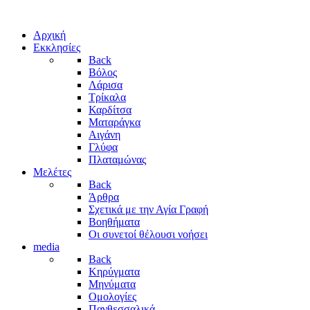
Αρχική
Εκκλησίες
Back
Βόλος
Λάρισα
Τρίκαλα
Καρδίτσα
Ματαράγκα
Αιγάνη
Γλύφα
Πλαταμώνας
Μελέτες
Back
Άρθρα
Σχετικά με την Αγία Γραφή
Βοηθήματα
Οι συνετοί θέλουσι νοήσει
media
Back
Κηρύγματα
Μηνύματα
Ομολογίες
Πανθεσσαλικά