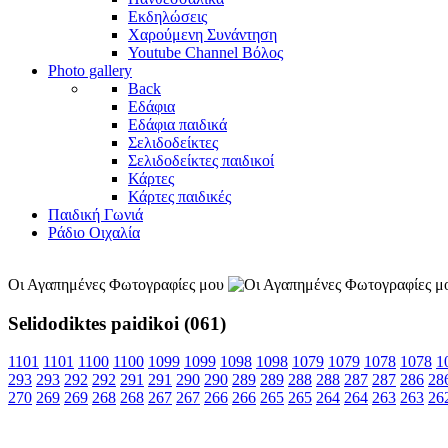
Εκδηλώσεις
Χαρούμενη Συνάντηση
Youtube Channel Βόλος
Photo gallery
Back
Εδάφια
Εδάφια παιδικά
Σελιδοδείκτες
Σελιδοδείκτες παιδικοί
Κάρτες
Κάρτες παιδικές
Παιδική Γωνιά
Ράδιο Οιχαλία
Οι Αγαπημένες Φωτογραφίες μου
Selidodiktes paidikoi (061)
1101
1101
1100
1100
1099
1099
1098
1098
1079
1079
1078
1078
1
293
293
292
292
291
291
290
290
289
289
288
288
287
287
286
28
270
269
269
268
268
267
267
266
266
265
265
264
264
263
263
26