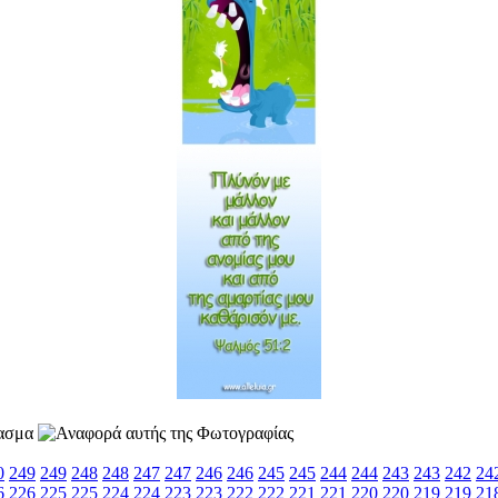
0
249
249
248
248
247
247
246
246
245
245
244
244
243
243
242
24
6
226
225
225
224
224
223
223
222
222
221
221
220
220
219
219
21