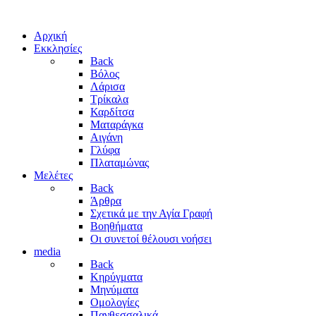
Αρχική
Εκκλησίες
Back
Βόλος
Λάρισα
Τρίκαλα
Καρδίτσα
Ματαράγκα
Αιγάνη
Γλύφα
Πλαταμώνας
Μελέτες
Back
Άρθρα
Σχετικά με την Αγία Γραφή
Βοηθήματα
Οι συνετοί θέλουσι νοήσει
media
Back
Κηρύγματα
Μηνύματα
Ομολογίες
Πανθεσσαλικά