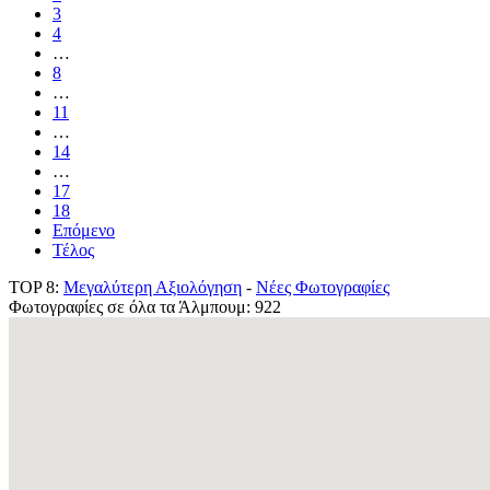
3
4
…
8
…
11
…
14
…
17
18
Επόμενο
Τέλος
TOP 8:
Μεγαλύτερη Αξιολόγηση
-
Νέες Φωτογραφίες
Φωτογραφίες σε όλα τα Άλμπουμ: 922