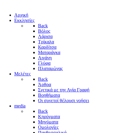
Αρχική
Εκκλησίες
Back
Βόλος
Λάρισα
Τρίκαλα
Καρδίτσα
Ματαράγκα
Αιγάνη
Γλύφα
Πλαταμώνας
Μελέτες
Back
Άρθρα
Σχετικά με την Αγία Γραφή
Βοηθήματα
Οι συνετοί θέλουσι νοήσει
media
Back
Κηρύγματα
Μηνύματα
Ομολογίες
Πανθεσσαλικά