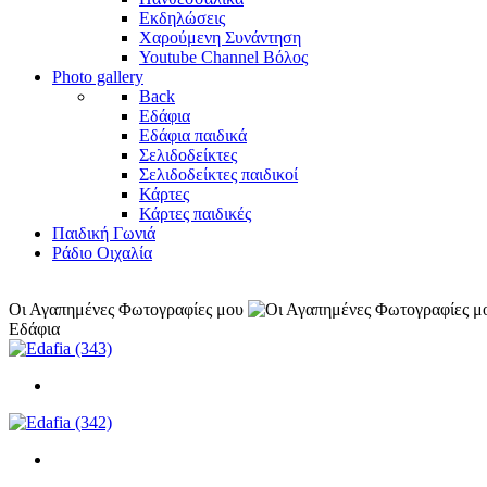
Εκδηλώσεις
Χαρούμενη Συνάντηση
Youtube Channel Βόλος
Photo gallery
Back
Εδάφια
Εδάφια παιδικά
Σελιδοδείκτες
Σελιδοδείκτες παιδικοί
Κάρτες
Κάρτες παιδικές
Παιδική Γωνιά
Ράδιο Οιχαλία
Οι Αγαπημένες Φωτογραφίες μου
Εδάφια