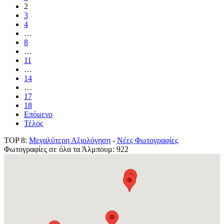
2
3
4
…
8
…
11
…
14
…
17
18
Επόμενο
Τέλος
TOP 8:
Μεγαλύτερη Αξιολόγηση
-
Νέες Φωτογραφίες
Φωτογραφίες σε όλα τα Άλμπουμ: 922