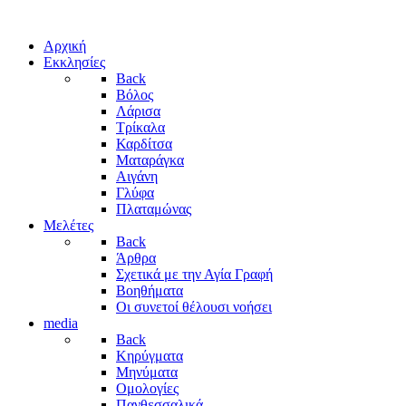
Αρχική
Εκκλησίες
Back
Βόλος
Λάρισα
Τρίκαλα
Καρδίτσα
Ματαράγκα
Αιγάνη
Γλύφα
Πλαταμώνας
Μελέτες
Back
Άρθρα
Σχετικά με την Αγία Γραφή
Βοηθήματα
Οι συνετοί θέλουσι νοήσει
media
Back
Κηρύγματα
Μηνύματα
Ομολογίες
Πανθεσσαλικά