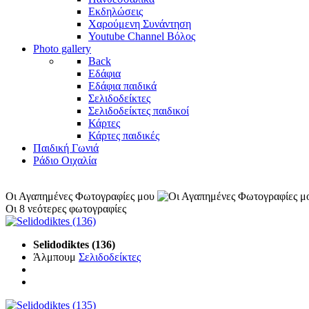
Εκδηλώσεις
Χαρούμενη Συνάντηση
Youtube Channel Βόλος
Photo gallery
Back
Εδάφια
Εδάφια παιδικά
Σελιδοδείκτες
Σελιδοδείκτες παιδικοί
Κάρτες
Κάρτες παιδικές
Παιδική Γωνιά
Ράδιο Οιχαλία
Οι Αγαπημένες Φωτογραφίες μου
Οι 8 νεότερες φωτογραφίες
Selidodiktes (136)
Άλμπουμ
Σελιδοδείκτες