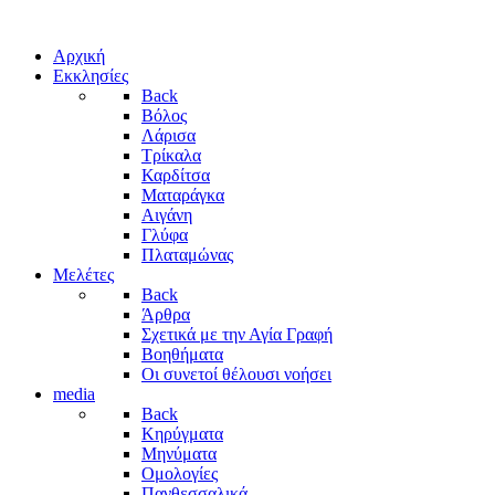
Αρχική
Εκκλησίες
Back
Βόλος
Λάρισα
Τρίκαλα
Καρδίτσα
Ματαράγκα
Αιγάνη
Γλύφα
Πλαταμώνας
Μελέτες
Back
Άρθρα
Σχετικά με την Αγία Γραφή
Βοηθήματα
Οι συνετοί θέλουσι νοήσει
media
Back
Κηρύγματα
Μηνύματα
Ομολογίες
Πανθεσσαλικά