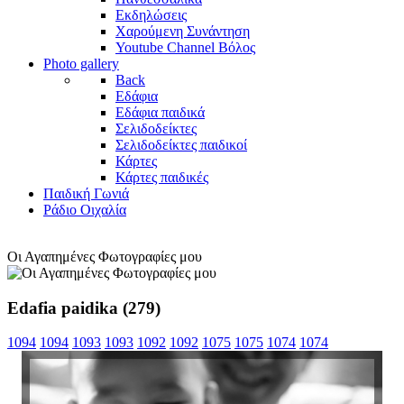
Εκδηλώσεις
Χαρούμενη Συνάντηση
Youtube Channel Βόλος
Photo gallery
Back
Εδάφια
Εδάφια παιδικά
Σελιδοδείκτες
Σελιδοδείκτες παιδικοί
Κάρτες
Κάρτες παιδικές
Παιδική Γωνιά
Ράδιο Οιχαλία
Οι Αγαπημένες Φωτογραφίες μου
Edafia paidika (279)
1094
1094
1093
1093
1092
1092
1075
1075
1074
1074