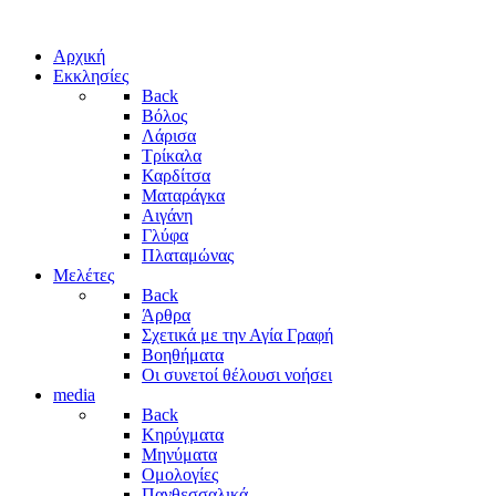
Αρχική
Εκκλησίες
Back
Βόλος
Λάρισα
Τρίκαλα
Καρδίτσα
Ματαράγκα
Αιγάνη
Γλύφα
Πλαταμώνας
Μελέτες
Back
Άρθρα
Σχετικά με την Αγία Γραφή
Βοηθήματα
Οι συνετοί θέλουσι νοήσει
media
Back
Κηρύγματα
Μηνύματα
Ομολογίες
Πανθεσσαλικά