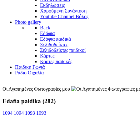
Εκδηλώσεις
Χαρούμενη Συνάντηση
Youtube Channel Βόλος
Photo gallery
Back
Εδάφια
Εδάφια παιδικά
Σελιδοδείκτες
Σελιδοδείκτες παιδικοί
Κάρτες
Κάρτες παιδικές
Παιδική Γωνιά
Ράδιο Οιχαλία
Οι Αγαπημένες Φωτογραφίες μου
Edafia paidika (282)
1094
1094
1093
1093