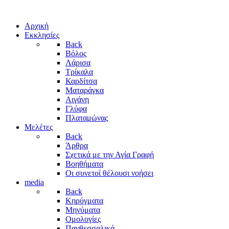
Αρχική
Εκκλησίες
Back
Βόλος
Λάρισα
Τρίκαλα
Καρδίτσα
Ματαράγκα
Αιγάνη
Γλύφα
Πλαταμώνας
Μελέτες
Back
Άρθρα
Σχετικά με την Αγία Γραφή
Βοηθήματα
Οι συνετοί θέλουσι νοήσει
media
Back
Κηρύγματα
Μηνύματα
Ομολογίες
Πανθεσσαλικά